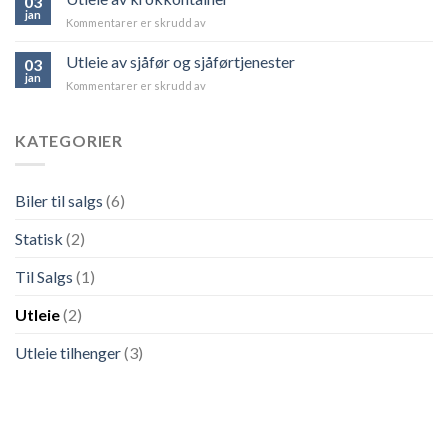
03
6345
jan
Kommentarer er skrudd av
for
Utleie
av
Utleie av sjåfør og sjåførtjenester
03
krokkontainer
jan
Kommentarer er skrudd av
for
Utleie
av
sjåfør
KATEGORIER
og
sjåførtjenester
Biler til salgs
(6)
Statisk
(2)
Til Salgs
(1)
Utleie
(2)
Utleie tilhenger
(3)