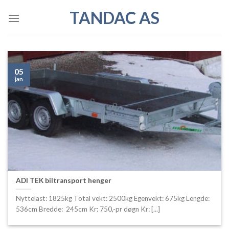
Skip
TANDAC AS
to
content
05
jan
ADI TEK biltransport henger
Nyttelast: 1825kg Total vekt: 2500kg Egenvekt: 675kg Lengde:
536cm Bredde: 245cm Kr: 750,-pr døgn Kr: [...]