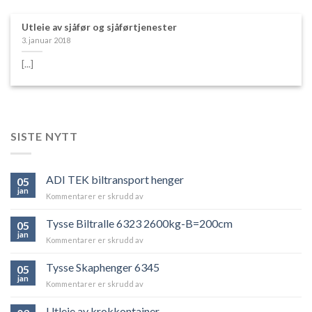
Utleie av sjåfør og sjåførtjenester
3. januar 2018
[...]
SISTE NYTT
ADI TEK biltransport henger
05
jan
Kommentarer er skrudd av
for
ADI
TEK
Tysse Biltralle 6323 2600kg-B=200cm
05
biltransport
jan
Kommentarer er skrudd av
for
henger
Tysse
Biltralle
Tysse Skaphenger 6345
05
6323
jan
Kommentarer er skrudd av
for
2600kg-
Tysse
B=200cm
Skaphenger
Utleie av krokkontainer