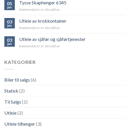
Biltralle
Tysse Skaphenger 6345
05
6323
jan
Kommentarer er skrudd av
for
2600kg-
Tysse
B=200cm
Skaphenger
Utleie av krokkontainer
03
6345
jan
Kommentarer er skrudd av
for
Utleie
av
Utleie av sjåfør og sjåførtjenester
03
krokkontainer
jan
Kommentarer er skrudd av
for
Utleie
av
sjåfør
KATEGORIER
og
sjåførtjenester
Biler til salgs
(6)
Statisk
(2)
Til Salgs
(1)
Utleie
(2)
Utleie tilhenger
(3)