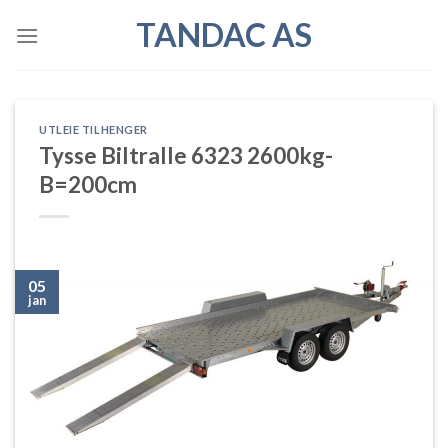
Skip
TANDAC AS
to
content
UTLEIE TILHENGER
Tysse Biltralle 6323 2600kg-
B=200cm
05
jan