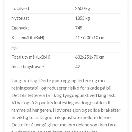
Totalvekt
2600 kg
Nyttelast
1855 kg
Egenvekt
745
Kassemål (LxBxH)
417x200x10 cm
Hjul
Total utv mål (LxBxH)
632x251x70 cm
Innlastingshøyde
42
Langt v-drag. Dette gjør rygging lettere og mer
retningsstabil, og reduserer risiko for skade på bil.
Det blir lettere å få riktig tyngdepunkt ved lang last.
Vi har også 3-punkts innfesting av dragprofiler til
ramme på hengeren. Høy presisjon og solide braketter
er viktig for å få god friksjonsflate mellom delene.
Dette for å unngå gliper mellom delene som kan føre
til vibrasjon, og som igjen kan skape farlige