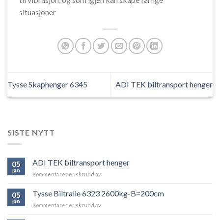
situasjoner
Tysse Skaphenger 6345
ADI TEK biltransport henger
SISTE NYTT
ADI TEK biltransport henger
05
jan
Kommentarer er skrudd av
for
ADI
TEK
Tysse Biltralle 6323 2600kg-B=200cm
05
biltransport
jan
Kommentarer er skrudd av
for
henger
Tysse