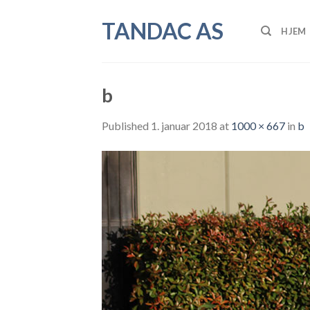
Skip
TANDAC AS
to
HJEM
content
b
Published
1. januar 2018
at
1000 × 667
in
b